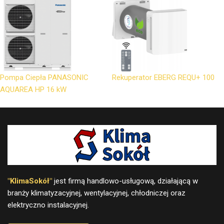
Pompa Ciepła PANASONIC
Rekuperator EBERG REQU+ 100
AQUAREA HP 16 kW
"KlimaSokół"
jest firmą handlowo-usługową, działającą w
branży klimatyzacyjnej, wentylacyjnej, chłodniczej oraz
elektryczno instalacyjnej.