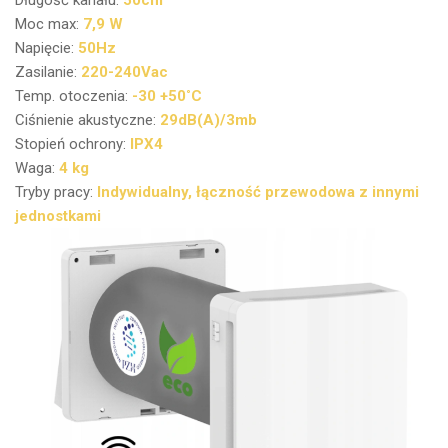
Długość kanału:
50cm
Moc max:
7,9
W
Napięcie:
50Hz
Zasilanie:
220-240Vac
Temp. otoczenia:
-30 +50˚C
Ciśnienie akustyczne:
29dB(A)/3mb
Stopień ochrony:
IPX4
Waga:
4 kg
Tryby pracy:
Indywidualny, łączność przewodowa z innymi
jednostkami