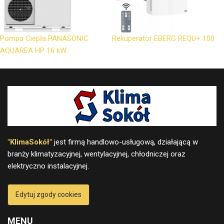
Pompa Ciepła PANASONIC
Rekuperator EBERG REQU+ 100
AQUAREA HP 16 kW
"KlimaSokół"
jest firmą handlowo-usługową, działającą w
branży klimatyzacyjnej, wentylacyjnej, chłodniczej oraz
elektryczno instalacyjnej.
Edytuj zgody cookies
MENU