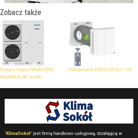
Zobacz także
Pompa Ciepła PANASONIC
Rekuperator EBERG REQU+ 100
AQUAREA HP 16 kW
"KlimaSokół"
jest firmą handlowo-usługową, działającą w